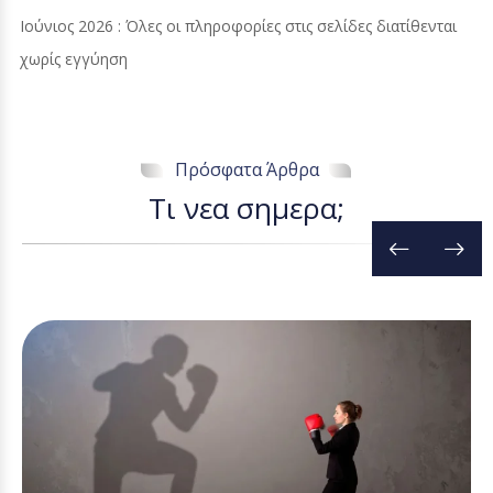
Ιούνιος 2026 : Όλες οι πληροφορίες στις σελίδες διατίθενται
χωρίς εγγύηση
Πρόσφατα Άρθρα
Τ
ι
ν
ε
α
σ
η
μ
ε
ρ
α
;