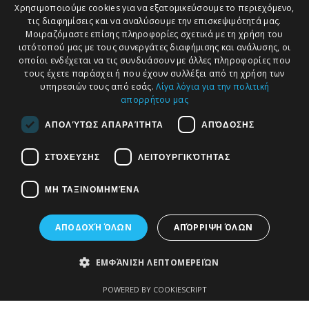
Χρησιμοποιούμε cookies για να εξατομικεύσουμε το περιεχόμενο,
τις διαφημίσεις και να αναλύσουμε την επισκεψιμότητά μας.
Μοιραζόμαστε επίσης πληροφορίες σχετικά με τη χρήση του
ιστότοπού μας με τους συνεργάτες διαφήμισης και ανάλυσης, οι
Αξιολογήστε μας στη
οποίοι ενδέχεται να τις συνδυάσουν με άλλες πληροφορίες που
τους έχετε παράσχει ή που έχουν συλλέξει από τη χρήση των
Google
υπηρεσιών τους από εσάς.
Λίγα λόγια για την πολιτική
απορρήτου μας
ΑΠΟΛΎΤΩΣ ΑΠΑΡΑΊΤΗΤΑ
ΑΠΌΔΟΣΗΣ
ΔΙΑΣΥΝΟΡΙΑΚΕΣ
ΣΤΌΧΕΥΣΗΣ
ΛΕΙΤΟΥΡΓΙΚΌΤΗΤΑΣ
ΣΥΜΒΟΥΛΕΥΤΙΚΕΣ
Κατηγορίες
Η
ΥΠΗΡΕΣΙΕΣ
εφαρμογή
ΜΗ ΤΑΞΙΝΟΜΗΜΈΝΑ
Οδός Βυζαντίου
του
10, Τ.Κ. 57004
ΑΠΟΔΟΧΉ ΌΛΩΝ
ΑΠΌΡΡΙΨΗ ΌΛΩΝ
δικηγορικο
Θεσσαλονίκη -
μας
Αγγελοχώρι
ΕΜΦΆΝΙΣΗ ΛΕΠΤΟΜΕΡΕΙΏΝ
γραφείου
+30 23920
POWERED BY COOKIESCRIPT
Καλώς ήρθατε
57167 / +30 2310
στην επίσημη