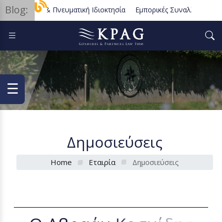
Blog:
ήμα & Πνευματική Ιδιοκτησία
Εμπορικές Συναλλαγές & Πληρωμές
υμβάσεις – Διαιτησία – Επιλογή Δικαίου
☰
Δημοσιεύσεις
Home
Εταιρία
Δημοσιεύσεις