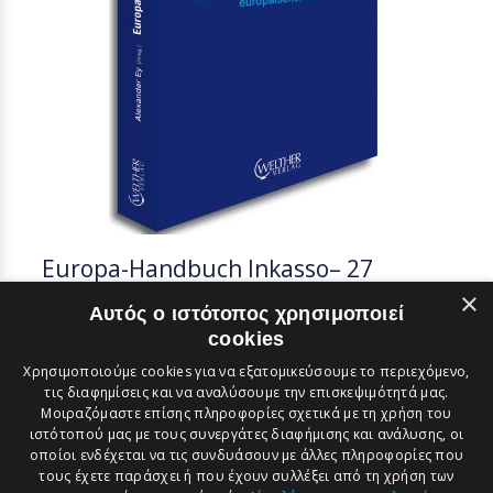
Europa-Handbuch Inkasso– 27
Porträts des Inkassowesens
×
Αυτός ο ιστότοπος χρησιμοποιεί
europäischer Länder (πρακτικός
cookies
οδηγός είσπραξης απαιτήσεων στην
Ευρώπη – είσπραξη απαιτήσεων σε
Χρησιμοποιούμε cookies για να εξατομικεύσουμε το περιεχόμενο,
27 χώρες της Ευρώπης)
τις διαφημίσεις και να αναλύσουμε την επισκεψιμότητά μας.
Μοιραζόμαστε επίσης πληροφορίες σχετικά με τη χρήση του
Το διασυνοριακό εμπόριο στην Ευρώπη
ιστότοπού μας με τους συνεργάτες διαφήμισης και ανάλυσης, οι
οποίοι ενδέχεται να τις συνδυάσουν με άλλες πληροφορίες που
αναπτύσσεται. Ομοίως μεγαλώνουν οι εκκρεμείς
τους έχετε παράσχει ή που έχουν συλλέξει από τη χρήση των