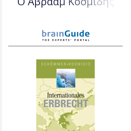
Ο
Α
β
ρ
α
ά
μ
Κ
ο
σ
μ
ί
δ
η
ς
ε
ί
ν
α
ι
κ
α
τ
α
χ
ω
ρ
η
μ
έ
ν
ο
ς
σ
τ
ο