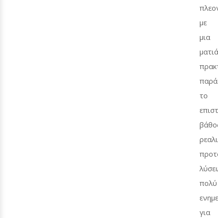
πλεο
με
μια
ματι
πρακ
παρά
το
επισ
βάθο
ρεαλι
προτ
λύσε
πολύ
ενημ
για