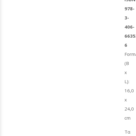
978-
3-
406-
6635
6
Form
(B
x
L):
16,0
x
24,0
cm
Τα