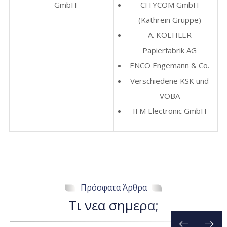
GmbH
CITYCOM GmbH
(Kathrein Gruppe)
A. KOEHLER
Papierfabrik AG
ENCO Engemann & Co.
Verschiedene KSK und
VOBA
IFM Electronic GmbH
Πρόσφατα Άρθρα
Τ
ι
ν
ε
α
σ
η
μ
ε
ρ
α
;