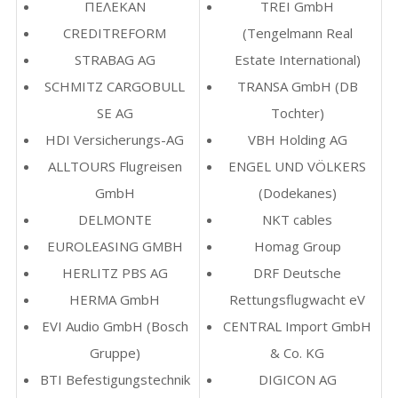
ΠΕΛΕΚΑΝ
TREI GmbH
CREDITREFORM
(Tengelmann Real
STRABAG AG
Estate International)
SCHMITZ CARGOBULL
TRANSA GmbH (DB
SE AG
Tochter)
HDI Versicherungs-AG
VBH Holding AG
ALLTOURS Flugreisen
ENGEL UND VÖLKERS
GmbH
(Dodekanes)
DELMONTE
NKT cables
EUROLEASING GMBH
Homag Group
HERLITZ PBS AG
DRF Deutsche
HERMA GmbH
Rettungsflugwacht eV
EVI Audio GmbH (Bosch
CENTRAL Import GmbH
Gruppe)
& Co. KG
BTI Befestigungstechnik
DIGICON AG