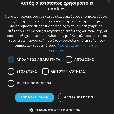
×
Αυτός ο ιστότοπος χρησιμοποιεί
Εγγραφείτε στο ενημερωτικό μας δελτίο
cookies
(newsletter)
Χρησιμοποιούμε cookies για να εξατομικεύσουμε το περιεχόμενο,
τις διαφημίσεις και να αναλύσουμε την επισκεψιμότητά μας.
Το email σας:
➔
Μοιραζόμαστε επίσης πληροφορίες σχετικά με τη χρήση του
ιστότοπού μας με τους συνεργάτες διαφήμισης και ανάλυσης, οι
οποίοι ενδέχεται να τις συνδυάσουν με άλλες πληροφορίες που
τους έχετε παράσχει ή που έχουν συλλέξει από τη χρήση των
υπηρεσιών τους από εσάς.
Λίγα λόγια για την πολιτική
απορρήτου μας
ΑΠΟΛΎΤΩΣ ΑΠΑΡΑΊΤΗΤΑ
ΑΠΌΔΟΣΗΣ
Αξιολογήστε μας στη
ΣΤΌΧΕΥΣΗΣ
ΛΕΙΤΟΥΡΓΙΚΌΤΗΤΑΣ
Google
ΜΗ ΤΑΞΙΝΟΜΗΜΈΝΑ
ΑΠΟΔΟΧΉ ΌΛΩΝ
ΑΠΌΡΡΙΨΗ ΌΛΩΝ
ΔΙΑΣΥΝΟΡΙΑΚΕΣ
ΣΥΜΒΟΥΛΕΥΤΙΚΕΣ
ΕΜΦΆΝΙΣΗ ΛΕΠΤΟΜΕΡΕΙΏΝ
Κατηγορίες
Η