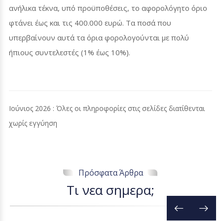
ανήλικα τέκνα, υπό προϋποθέσεις, το αφορολόγητο όριο
φτάνει έως και τις 400.000 ευρώ. Τα ποσά που
υπερβαίνουν αυτά τα όρια φορολογούνται με πολύ
ήπιους συντελεστές (1% έως 10%).
Ιούνιος 2026 : Όλες οι πληροφορίες στις σελίδες διατίθενται
χωρίς εγγύηση
Πρόσφατα Άρθρα
Τ
ι
ν
ε
α
σ
η
μ
ε
ρ
α
;