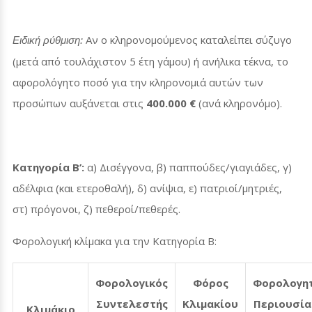
Αν ο κληρονομούμενος καταλείπει σύζυγο
Ειδική ρύθμιση:
(μετά από τουλάχιστον 5 έτη γάμου) ή ανήλικα τέκνα, το
αφορολόγητο ποσό για την κληρονομιά αυτών των
προσώπων αυξάνεται στις
400.000 €
(ανά κληρονόμο).
Κατηγορία Β’:
α) Δισέγγονα, β) παππούδες/γιαγιάδες, γ)
αδέλφια (και ετεροθαλή), δ) ανίψια, ε) πατριοί/μητριές,
στ) πρόγονοι, ζ) πεθεροί/πεθερές.
Φορολογική κλίμακα για την Κατηγορία Β:
Φορολογικός
Φόρος
Φορολογη
Συντελεστής
Κλιμακίου
Περιουσία
Κλιμάκιο