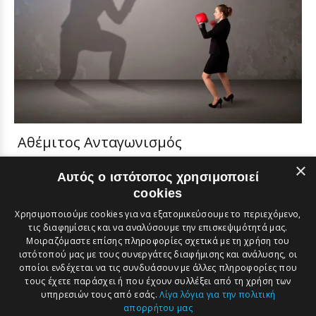
Αθέμιτος Ανταγωνισμός
Αθέμιτος Ανταγωνισμός – Παραδείγματα, νομοθεσία,
×
τρόποι προστασίας Το δίκαιο αθέμιτου ανταγωνισμού
Αυτός ο ιστότοπος χρησιμοποιεί
προστατεύει την εύρυθμη λειτουργία..
cookies
Χρησιμοποιούμε cookies για να εξατομικεύσουμε το περιεχόμενο,
τις διαφημίσεις και να αναλύσουμε την επισκεψιμότητά μας.
Μοιραζόμαστε επίσης πληροφορίες σχετικά με τη χρήση του
ιστότοπού μας με τους συνεργάτες διαφήμισης και ανάλυσης, οι
Εγγραφείτε στο ενημερωτικό μας δελτίο
οποίοι ενδέχεται να τις συνδυάσουν με άλλες πληροφορίες που
τους έχετε παράσχει ή που έχουν συλλέξει από τη χρήση των
(newsletter)
υπηρεσιών τους από εσάς.
Λίγα λόγια για την πολιτική
απορρήτου μας
Το email σας:
➔