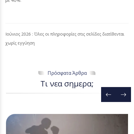
Ιούνιος 2026 : Όλες οι πληροφορίες στις σελίδες διατίθενται
χωρίς εγγύηση
Πρόσφατα Άρθρα
Τ
ι
ν
ε
α
σ
η
μ
ε
ρ
α
;