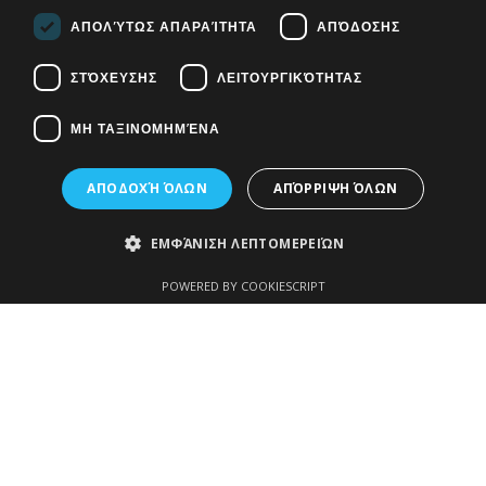
ΑΠΟΛΎΤΩΣ ΑΠΑΡΑΊΤΗΤΑ
ΑΠΌΔΟΣΗΣ
ΣΤΌΧΕΥΣΗΣ
ΛΕΙΤΟΥΡΓΙΚΌΤΗΤΑΣ
ΜΗ ΤΑΞΙΝΟΜΗΜΈΝΑ
Αξιολογήστε μας στη
ΑΠΟΔΟΧΉ ΌΛΩΝ
ΑΠΌΡΡΙΨΗ ΌΛΩΝ
Google
ΕΜΦΆΝΙΣΗ ΛΕΠΤΟΜΕΡΕΙΏΝ
POWERED BY COOKIESCRIPT
ΔΙΑΣΥΝΟΡΙΑΚΕΣ
ΣΥΜΒΟΥΛΕΥΤΙΚΕΣ
Κατηγορίες
Η
ΥΠΗΡΕΣΙΕΣ
εφαρμογή
Οδός Βυζαντίου
του
10, Τ.Κ. 57004
δικηγορικο
Θεσσαλονίκη -