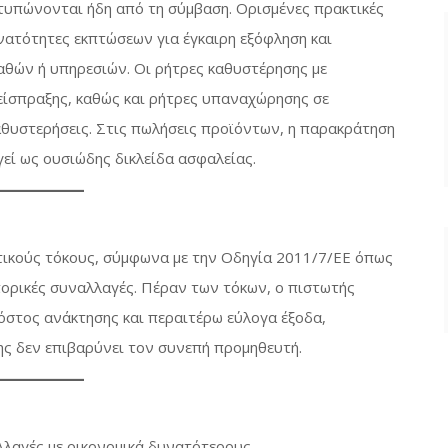
οτυπώνονται ήδη από τη σύμβαση. Ορισμένες πρακτικές
ατότητες εκπτώσεων για έγκαιρη εξόφληση και
θών ή υπηρεσιών. Οι ρήτρες καθυστέρησης με
είσπραξης, καθώς και ρήτρες υπαναχώρησης σε
θυστερήσεις. Στις πωλήσεις προϊόντων, η παρακράτηση
γεί ως ουσιώδης δικλείδα ασφαλείας.
τικούς τόκους, σύμφωνα με την Οδηγία 2011/7/ΕΕ όπως
πορικές συναλλαγές. Πέραν των τόκων, ο πιστωτής
κόστος ανάκτησης και περαιτέρω εύλογα έξοδα,
ης δεν επιβαρύνει τον συνεπή προμηθευτή.
αλλαγές με οικονομικά δυνατότερους