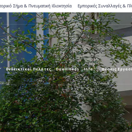
& Πνευματική Ιδιοκτησία
Εμπορικές Συναλλαγές & Πληρωμές
Επ
Ενδεικτικοί Πελάτες
Downloads
Info
Θέσεις Εργασ