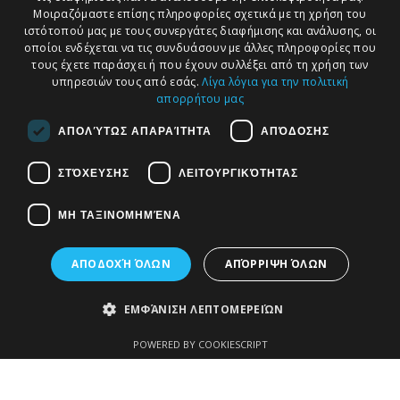
Μοιραζόμαστε επίσης πληροφορίες σχετικά με τη χρήση του
Ιούνιος 2026 : Όλες οι πληροφορίες στις σελίδες διατίθενται
ιστότοπού μας με τους συνεργάτες διαφήμισης και ανάλυσης, οι
οποίοι ενδέχεται να τις συνδυάσουν με άλλες πληροφορίες που
χωρίς εγγύηση
τους έχετε παράσχει ή που έχουν συλλέξει από τη χρήση των
υπηρεσιών τους από εσάς.
Λίγα λόγια για την πολιτική
απορρήτου μας
ΑΠΟΛΎΤΩΣ ΑΠΑΡΑΊΤΗΤΑ
ΑΠΌΔΟΣΗΣ
Πρόσφατα Άρθρα
Τ
ι
ν
ε
α
σ
η
μ
ε
ρ
α
;
ΣΤΌΧΕΥΣΗΣ
ΛΕΙΤΟΥΡΓΙΚΌΤΗΤΑΣ
ΜΗ ΤΑΞΙΝΟΜΗΜΈΝΑ
ΑΠΟΔΟΧΉ ΌΛΩΝ
ΑΠΌΡΡΙΨΗ ΌΛΩΝ
ΕΜΦΆΝΙΣΗ ΛΕΠΤΟΜΕΡΕΙΏΝ
POWERED BY COOKIESCRIPT