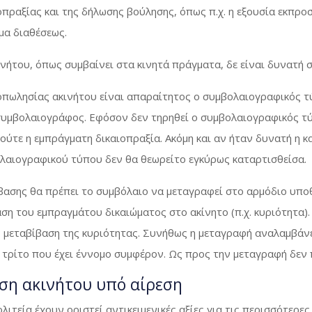
ιοπραξίας και της δήλωσης βούλησης, όπως π.χ. η εξουσία εκπ
ωμα διαθέσεως.
ινήτου, όπως συμβαίνει στα κινητά πράγματα, δε είναι δυνατή σ
οπωλησίας ακινήτου είναι απαραίτητος ο συμβολαιογραφικός τύ
 συμβολαιογράφος. Εφόσον δεν τηρηθεί ο συμβολαιογραφικός τ
κή ούτε η εμπράγματη δικαιοπραξία. Ακόμη και αν ήταν δυνατή 
ολαιογραφικού τύπου δεν θα θεωρείτο εγκύρως καταρτισθείσα.
βασης θα πρέπει το συμβόλαιο να μεταγραφεί στο αρμόδιο υποθ
ση του εμπραγμάτου δικαιώματος στο ακίνητο (π.χ. κυριότητα
ν μεταβίβαση της κυριότητας. Συνήθως η μεταγραφή αναλαμβάν
 τρίτο που έχει έννομο συμφέρον. Ως προς την μεταγραφή δεν 
αση ακινήτου υπό αίρεση
τεία έχουν οριστεί αντικειμενικές αξίες για τις περισσότερες 