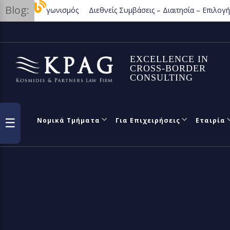
Blog:
ος Ανταγωνισμός
Διεθνείς Συμβάσεις – Διαιτησία – Επιλογή Δικαί
πωλησία Ακινήτων
EXCELLENCE IN
CROSS-BORDER
CONSULTING
☰
Νομικά Τμήματα
Για Επιχειρήσεις
Εταιρία