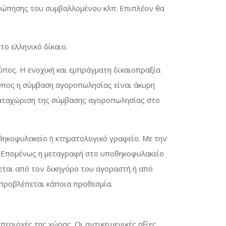
ροσώπησης του συμβαλλομένου κλπ. Επιπλέον θα
το ελληνικό δίκαιο.
πος. Η ενοχική και εμπράγματη δικαιοπραξία
ύπος η σύμβαση αγοροπωλησίας είναι άκυρη
η καταχώριση της σύμβασης αγοροπωλησίας στο
ηκοφυλακείο ή κτηματολογικό γραφείο. Με την
). Επομένως η μεταγραφή στο υποθηκοφυλακείο
εται από τον δικηγόρο του αγοραστή ή από
προβλέπεται κάποια προθεσμία.
περιοχές της χώρας. Οι αντικειμενικές αξίες