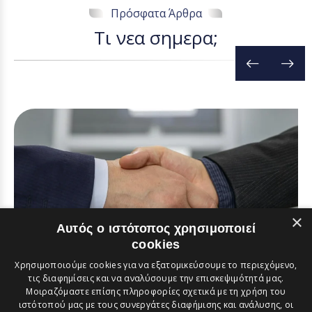
Πρόσφατα Άρθρα
Τ
ι
ν
ε
α
σ
η
μ
ε
ρ
α
;
×
Αυτός ο ιστότοπος χρησιμοποιεί
cookies
Χρησιμοποιούμε cookies για να εξατομικεύσουμε το περιεχόμενο,
τις διαφημίσεις και να αναλύσουμε την επισκεψιμότητά μας.
Μοιραζόμαστε επίσης πληροφορίες σχετικά με τη χρήση του
Διεθνείς Συμβάσεις – Διαιτησία –
ιστότοπού μας με τους συνεργάτες διαφήμισης και ανάλυσης, οι
Επιλογή Δικαίου