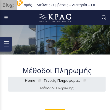
Blog:
τος Ανταγωνισμός
Διεθνείς Συμβάσεις – Διαιτησία – Επιλογή Δικα
πωλησία Ακινήτων
☰
Μέθοδοι Πληρωμής
Home
Γενικές Πληροφορίες
Μέθοδοι Πληρωμής