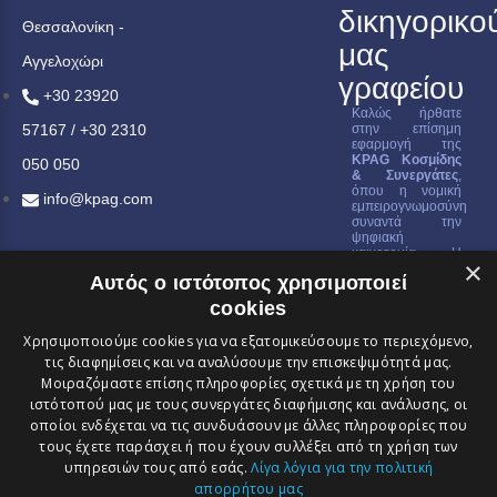
δικηγορικο
Θεσσαλονίκη -
μας
Αγγελοχώρι
γραφείου
+30 23920
Καλώς ήρθατε
57167 / +30 2310
στην επίσημη
εφαρμογή της
KPAG Κοσμίδης
050 050
& Συνεργάτες
,
όπου η νομική
info@kpag.com
εμπειρογνωμοσύνη
συναντά την
ψηφιακή
καινοτομία. Η
×
εφαρμογή μας
Αυτός ο ιστότοπος χρησιμοποιεί
έχει σχεδιαστεί για
να σας παρέχει
cookies
μια
ολοκληρωμένη
Χρησιμοποιούμε cookies για να εξατομικεύσουμε το περιεχόμενο,
εικόνα της
τις διαφημίσεις και να αναλύσουμε την επισκεψιμότητά μας.
εταιρείας μας, να
διευκολύνει την
Μοιραζόμαστε επίσης πληροφορίες σχετικά με τη χρήση του
κατανόηση των
ιστότοπού μας με τους συνεργάτες διαφήμισης και ανάλυσης, οι
υπηρεσιών μας,
να σας προσφέρει
οποίοι ενδέχεται να τις συνδυάσουν με άλλες πληροφορίες που
άμεση
τους έχετε παράσχει ή που έχουν συλλέξει από τη χρήση των
επικοινωνία μαζί
υπηρεσιών τους από εσάς.
Λίγα λόγια για την πολιτική
μας και να σας
κρατά ενήμερους
απορρήτου μας