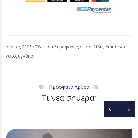
Ιούνιος 2026 : Όλες οι πληροφορίες στις σελίδες διατίθενται
χωρίς εγγύηση
Πρόσφατα Άρθρα
Τ
ι
ν
ε
α
σ
η
μ
ε
ρ
α
;