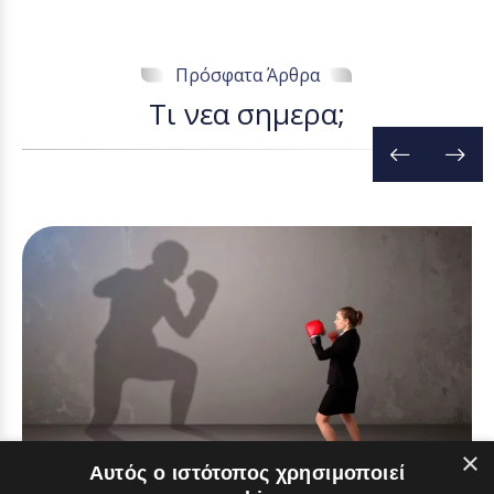
Πρόσφατα Άρθρα
Τ
ι
ν
ε
α
σ
η
μ
ε
ρ
α
;
×
Αυτός ο ιστότοπος χρησιμοποιεί