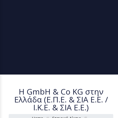
Η GmbH & Co KG στην
Ελλάδα (Ε.Π.Ε. & ΣΙΑ Ε.Ε. /
Ι.Κ.Ε. & ΣΙΑ Ε.Ε.)
Home
Εταιρικό Δίκαιο