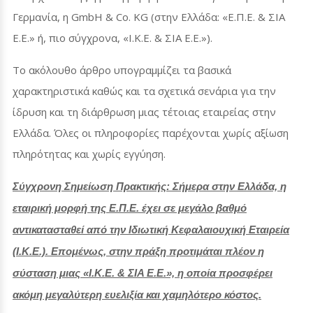
Γερμανία, η
GmbH
&
Co
.
KG
(στην Ελλάδα: «Ε.Π.Ε. & ΣΙΑ
Ε.Ε.» ή, πιο σύγχρονα, «Ι.Κ.Ε. & ΣΙΑ Ε.Ε.»).
Το ακόλουθο άρθρο υπογραμμίζει τα βασικά
χαρακτηριστικά καθώς και τα σχετικά σενάρια για την
ίδρυση και τη διάρθρωση μιας τέτοιας εταιρείας στην
Ελλάδα. Όλες οι πληροφορίες παρέχονται χωρίς αξίωση
πληρότητας και χωρίς εγγύηση.
Σύγχρονη Σημείωση Πρακτικής: Σήμερα στην Ελλάδα, η
εταιρική μορφή της Ε.Π.Ε. έχει σε μεγάλο βαθμό
αντικατασταθεί από την Ιδιωτική Κεφαλαιουχική Εταιρεία
(Ι.Κ.Ε.). Επομένως, στην πράξη προτιμάται πλέον η
σύσταση μιας «Ι.Κ.Ε. & ΣΙΑ Ε.Ε.», η οποία προσφέρει
ακόμη μεγαλύτερη ευελιξία και χαμηλότερο κόστος.