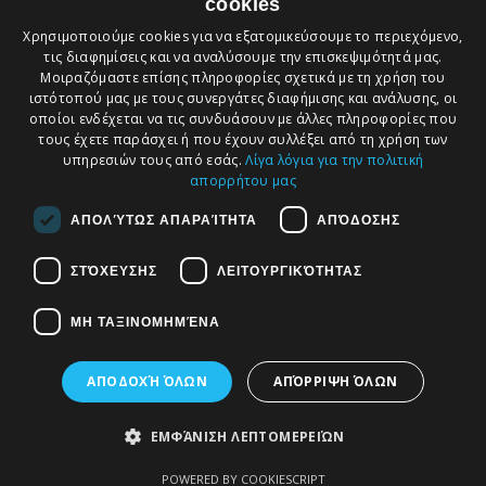
cookies
Αθέμιτος Ανταγωνισμός
Χρησιμοποιούμε cookies για να εξατομικεύσουμε το περιεχόμενο,
Αθέμιτος Ανταγωνισμός – Παραδείγματα, νομοθεσία,
τις διαφημίσεις και να αναλύσουμε την επισκεψιμότητά μας.
τρόποι προστασίας Το δίκαιο αθέμιτου ανταγωνισμού
Μοιραζόμαστε επίσης πληροφορίες σχετικά με τη χρήση του
προστατεύει την εύρυθμη λειτουργία..
ιστότοπού μας με τους συνεργάτες διαφήμισης και ανάλυσης, οι
οποίοι ενδέχεται να τις συνδυάσουν με άλλες πληροφορίες που
τους έχετε παράσχει ή που έχουν συλλέξει από τη χρήση των
υπηρεσιών τους από εσάς.
Λίγα λόγια για την πολιτική
απορρήτου μας
Εγγραφείτε στο ενημερωτικό μας δελτίο
ΑΠΟΛΎΤΩΣ ΑΠΑΡΑΊΤΗΤΑ
ΑΠΌΔΟΣΗΣ
(newsletter)
ΣΤΌΧΕΥΣΗΣ
ΛΕΙΤΟΥΡΓΙΚΌΤΗΤΑΣ
Το email σας:
➔
ΜΗ ΤΑΞΙΝΟΜΗΜΈΝΑ
ΑΠΟΔΟΧΉ ΌΛΩΝ
ΑΠΌΡΡΙΨΗ ΌΛΩΝ
ΕΜΦΆΝΙΣΗ ΛΕΠΤΟΜΕΡΕΙΏΝ
Αξιολογήστε μας στη
POWERED BY COOKIESCRIPT