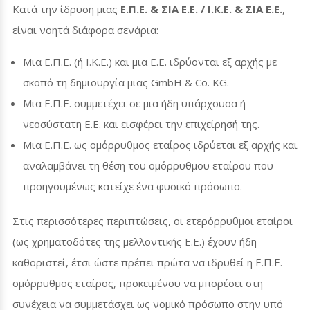
Κατά την ίδρυση μιας
Ε.Π.Ε. & ΣΙΑ Ε.Ε. / Ι.Κ.Ε. & ΣΙΑ Ε.Ε.
,
είναι νοητά διάφορα σενάρια:
Μια Ε.Π.Ε. (ή Ι.Κ.Ε.) και μια Ε.Ε. ιδρύονται εξ αρχής με
σκοπό τη δημιουργία μιας
GmbH
&
Co
.
KG
.
Μια Ε.Π.Ε. συμμετέχει σε μια ήδη υπάρχουσα ή
νεοσύστατη Ε.Ε. και εισφέρει την επιχείρησή της.
Μια Ε.Π.Ε. ως ομόρρυθμος εταίρος ιδρύεται εξ αρχής και
αναλαμβάνει τη θέση του ομόρρυθμου εταίρου που
προηγουμένως κατείχε ένα φυσικό πρόσωπο.
Στις περισσότερες περιπτώσεις, οι ετερόρρυθμοι εταίροι
(ως χρηματοδότες της μελλοντικής Ε.Ε.) έχουν ήδη
καθοριστεί, έτσι ώστε πρέπει πρώτα να ιδρυθεί η Ε.Π.Ε. –
ομόρρυθμος εταίρος, προκειμένου να μπορέσει στη
συνέχεια να συμμετάσχει ως νομικό πρόσωπο στην υπό