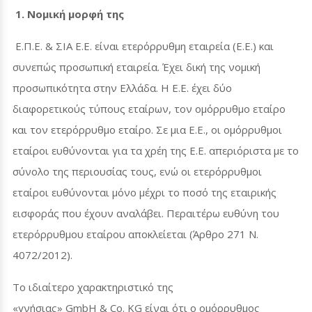
1. Νομική μορφή της
Ε.Π.Ε. & ΣΙΑ Ε.Ε. είναι ετερόρρυθμη εταιρεία (Ε.Ε.) και
συνεπώς προσωπική εταιρεία. Έχει δική της νομική
προσωπικότητα στην Ελλάδα. Η Ε.Ε. έχει δύο
διαφορετικούς τύπους εταίρων, τον ομόρρυθμο εταίρο
και τον ετερόρρυθμο εταίρο. Σε μια Ε.Ε., οι ομόρρυθμοι
εταίροι ευθύνονται για τα χρέη της Ε.Ε. απεριόριστα με το
σύνολο της περιουσίας τους, ενώ οι ετερόρρυθμοι
εταίροι ευθύνονται μόνο μέχρι το ποσό της εταιρικής
εισφοράς που έχουν αναλάβει. Περαιτέρω ευθύνη του
ετερόρρυθμου εταίρου αποκλείεται (Άρθρο 271 Ν.
4072/2012).
Το ιδιαίτερο χαρακτηριστικό της
«γνήσιας»
GmbH
&
Co
.
KG
είναι ότι ο ομόρρυθμος