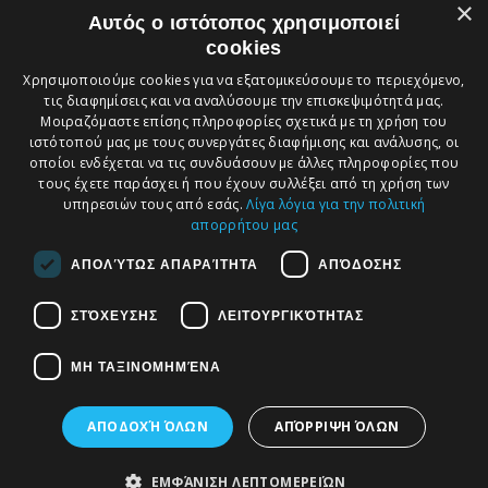
×
καινοτομία. Η
Αυτός ο ιστότοπος χρησιμοποιεί
εφαρμογή μας
έχει σχεδιαστεί για
cookies
να σας παρέχει
μια
Χρησιμοποιούμε cookies για να εξατομικεύσουμε το περιεχόμενο,
ολοκληρωμένη
εικόνα της
τις διαφημίσεις και να αναλύσουμε την επισκεψιμότητά μας.
εταιρείας μας, να
Μοιραζόμαστε επίσης πληροφορίες σχετικά με τη χρήση του
διευκολύνει την
ιστότοπού μας με τους συνεργάτες διαφήμισης και ανάλυσης, οι
κατανόηση των
υπηρεσιών μας,
οποίοι ενδέχεται να τις συνδυάσουν με άλλες πληροφορίες που
να σας προσφέρει
τους έχετε παράσχει ή που έχουν συλλέξει από τη χρήση των
άμεση
υπηρεσιών τους από εσάς.
Λίγα λόγια για την πολιτική
επικοινωνία μαζί
μας και να σας
απορρήτου μας
κρατά ενήμερους
για τις τελευταίες
ΑΠΟΛΎΤΩΣ ΑΠΑΡΑΊΤΗΤΑ
ΑΠΌΔΟΣΗΣ
νομικές εξελίξεις
και τις αναρτήσεις
στο blog μας.
ΣΤΌΧΕΥΣΗΣ
ΛΕΙΤΟΥΡΓΙΚΌΤΗΤΑΣ
ΜΗ ΤΑΞΙΝΟΜΗΜΈΝΑ
© 2026. Αναπτυχθηκε απο
Creative Days
ΑΠΟΔΟΧΉ ΌΛΩΝ
ΑΠΌΡΡΙΨΗ ΌΛΩΝ
Web studio, SEO & internet marketing
ΕΜΦΆΝΙΣΗ ΛΕΠΤΟΜΕΡΕΙΏΝ