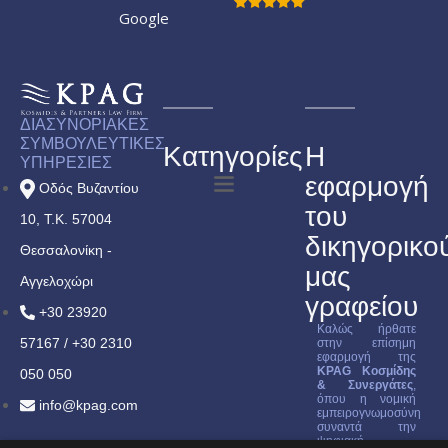
Google
ΔΙΑΣΥΝΟΡΙΑΚΕΣ
ΣΥΜΒΟΥΛΕΥΤΙΚΕΣ
Κατηγορίες
Η
ΥΠΗΡΕΣΙΕΣ
εφαρμογή
Οδός Βυζαντίου
του
10, Τ.Κ. 57004
δικηγορικο
Θεσσαλονίκη -
μας
Αγγελοχώρι
γραφείου
+30 23920
Καλώς ήρθατε
57167 / +30 2310
στην επίσημη
εφαρμογή της
KPAG Κοσμίδης
050 050
& Συνεργάτες
,
όπου η νομική
info@kpag.com
εμπειρογνωμοσύνη
συναντά την
ψηφιακή