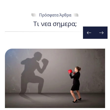
Πρόσφατα Άρθρα
Τ
ι
ν
ε
α
σ
η
μ
ε
ρ
α
;