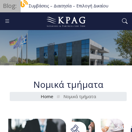
Blog:
Διεθνείς Συμβάσεις – Διαιτησία – Επιλογή Δικαίου
Εμπορικό Σ
Αθέμιτος Ανταγωνισμός
Νομικά τμήματα
Home
Νομικά τμήματα