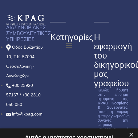
ΔΙΑΣΥΝΟΡΙΑΚΕΣ
ΣΥΜΒΟΥΛΕΥΤΙΚΕΣ
Κατηγορίες
Η
ΥΠΗΡΕΣΙΕΣ
εφαρμογή
Οδός Βυζαντίου
του
10, Τ.Κ. 57004
δικηγορικο
Θεσσαλονίκη -
μας
Αγγελοχώρι
γραφείου
+30 23920
Καλώς ήρθατε
57167 / +30 2310
στην επίσημη
εφαρμογή της
KPAG Κοσμίδης
050 050
& Συνεργάτες
,
όπου η νομική
info@kpag.com
εμπειρογνωμοσύνη
συναντά την
ψηφιακή
καινοτομία. Η
×
εφαρμογή μας
Αυτός ο ιστότοπος χρησιμοποιεί
έχει σχεδιαστεί για