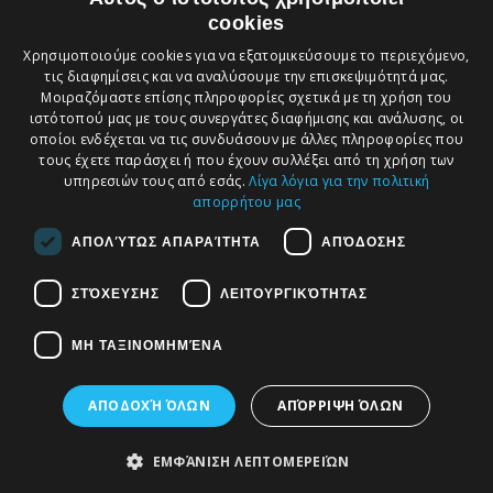
να σας παρέχει
cookies
μια
ολοκληρωμένη
Χρησιμοποιούμε cookies για να εξατομικεύσουμε το περιεχόμενο,
εικόνα της
τις διαφημίσεις και να αναλύσουμε την επισκεψιμότητά μας.
εταιρείας μας, να
διευκολύνει την
Μοιραζόμαστε επίσης πληροφορίες σχετικά με τη χρήση του
κατανόηση των
ιστότοπού μας με τους συνεργάτες διαφήμισης και ανάλυσης, οι
υπηρεσιών μας,
να σας προσφέρει
οποίοι ενδέχεται να τις συνδυάσουν με άλλες πληροφορίες που
άμεση
τους έχετε παράσχει ή που έχουν συλλέξει από τη χρήση των
επικοινωνία μαζί
υπηρεσιών τους από εσάς.
Λίγα λόγια για την πολιτική
μας και να σας
κρατά ενήμερους
απορρήτου μας
για τις τελευταίες
νομικές εξελίξεις
ΑΠΟΛΎΤΩΣ ΑΠΑΡΑΊΤΗΤΑ
ΑΠΌΔΟΣΗΣ
και τις αναρτήσεις
στο blog μας.
ΣΤΌΧΕΥΣΗΣ
ΛΕΙΤΟΥΡΓΙΚΌΤΗΤΑΣ
ΜΗ ΤΑΞΙΝΟΜΗΜΈΝΑ
© 2026. Αναπτυχθηκε απο
Creative Days
ΑΠΟΔΟΧΉ ΌΛΩΝ
ΑΠΌΡΡΙΨΗ ΌΛΩΝ
Web studio, SEO & internet marketing
ΕΜΦΆΝΙΣΗ ΛΕΠΤΟΜΕΡΕΙΏΝ