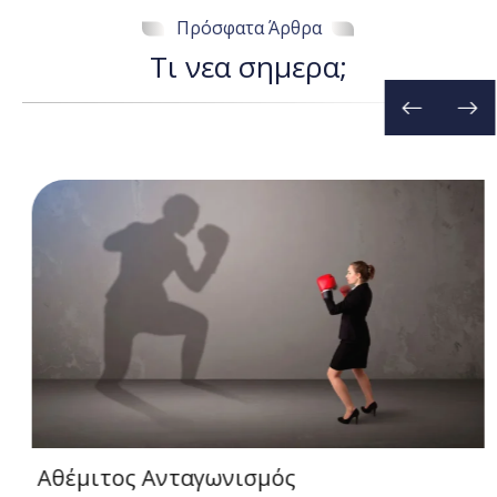
Πρόσφατα Άρθρα
Τ
ι
ν
ε
α
σ
η
μ
ε
ρ
α
;
Αθέμιτος Ανταγωνισμός