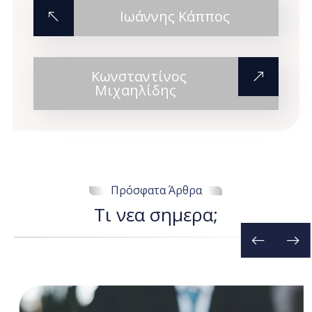
Ιωάννης Κάππος
Κωνσταντίνος
Μιχαηλίδης
Πρόσφατα Άρθρα
Τ
ι
ν
ε
α
σ
η
μ
ε
ρ
α
;