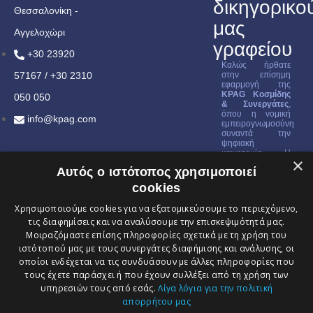
δικηγορικο
Θεσσαλονίκη -
μας
Αγγελοχώρι
γραφείου
+30 23920
Καλώς ήρθατε
57167 / +30 2310
στην επίσημη
εφαρμογή της
KPAG Κοσμίδης
050 050
& Συνεργάτες
,
όπου η νομική
info@kpag.com
εμπειρογνωμοσύνη
συναντά την
ψηφιακή
καινοτομία. Η
×
εφαρμογή μας
Αυτός ο ιστότοπος χρησιμοποιεί
έχει σχεδιαστεί για
να σας παρέχει
cookies
μια
ολοκληρωμένη
Χρησιμοποιούμε cookies για να εξατομικεύσουμε το περιεχόμενο,
εικόνα της
τις διαφημίσεις και να αναλύσουμε την επισκεψιμότητά μας.
εταιρείας μας, να
διευκολύνει την
Μοιραζόμαστε επίσης πληροφορίες σχετικά με τη χρήση του
κατανόηση των
ιστότοπού μας με τους συνεργάτες διαφήμισης και ανάλυσης, οι
υπηρεσιών μας,
να σας προσφέρει
οποίοι ενδέχεται να τις συνδυάσουν με άλλες πληροφορίες που
άμεση
τους έχετε παράσχει ή που έχουν συλλέξει από τη χρήση των
επικοινωνία μαζί
υπηρεσιών τους από εσάς.
Λίγα λόγια για την πολιτική
μας και να σας
κρατά ενήμερους
απορρήτου μας
για τις τελευταίες