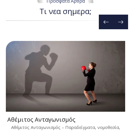
Πρόσφατα Άρθρα
Τ
ι
ν
ε
α
σ
η
μ
ε
ρ
α
;
Αθέμιτος Ανταγωνισμός
Αθέμιτος Ανταγωνισμός – Παραδείγματα, νομοθεσία,