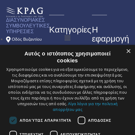
ΔΙΑΣΥΝΟΡΙΑΚΕΣ
ΣΥΜΒΟΥΛΕΥΤΙΚΕΣ
Κατηγορίες
Η
ΥΠΗΡΕΣΙΕΣ
εφαρμογή
Οδός Βυζαντίου
του
10, Τ.Κ. 57004
×
Αυτός ο ιστότοπος χρησιμοποιεί
δικηγορικο
Θεσσαλονίκη -
cookies
μας
Αγγελοχώρι
Χρησιμοποιούμε cookies για να εξατομικεύσουμε το περιεχόμενο,
γραφείου
τις διαφημίσεις και να αναλύσουμε την επισκεψιμότητά μας.
+30 23920
Μοιραζόμαστε επίσης πληροφορίες σχετικά με τη χρήση του
Καλώς ήρθατε
57167 / +30 2310
στην επίσημη
ιστότοπού μας με τους συνεργάτες διαφήμισης και ανάλυσης, οι
εφαρμογή της
οποίοι ενδέχεται να τις συνδυάσουν με άλλες πληροφορίες που
KPAG Κοσμίδης
050 050
τους έχετε παράσχει ή που έχουν συλλέξει από τη χρήση των
& Συνεργάτες
,
όπου η νομική
υπηρεσιών τους από εσάς.
Λίγα λόγια για την πολιτική
info@kpag.com
εμπειρογνωμοσύνη
απορρήτου μας
συναντά την
ψηφιακή
καινοτομία. Η
ΑΠΟΛΎΤΩΣ ΑΠΑΡΑΊΤΗΤΑ
ΑΠΌΔΟΣΗΣ
εφαρμογή μας
έχει σχεδιαστεί για
να σας παρέχει
ΣΤΌΧΕΥΣΗΣ
ΛΕΙΤΟΥΡΓΙΚΌΤΗΤΑΣ