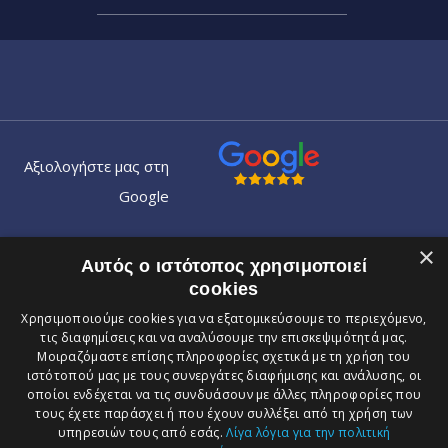
Αξιολογήστε μας στη
Google
×
Αυτός ο ιστότοπος χρησιμοποιεί
cookies
ΔΙΑΣΥΝΟΡΙΑΚΕΣ
Χρησιμοποιούμε cookies για να εξατομικεύσουμε το περιεχόμενο,
ΣΥΜΒΟΥΛΕΥΤΙΚΕΣ
Κατηγορίες
Η
τις διαφημίσεις και να αναλύσουμε την επισκεψιμότητά μας.
ΥΠΗΡΕΣΙΕΣ
Μοιραζόμαστε επίσης πληροφορίες σχετικά με τη χρήση του
εφαρμογή
Οδός Βυζαντίου
ιστότοπού μας με τους συνεργάτες διαφήμισης και ανάλυσης, οι
του
οποίοι ενδέχεται να τις συνδυάσουν με άλλες πληροφορίες που
10, Τ.Κ. 57004
τους έχετε παράσχει ή που έχουν συλλέξει από τη χρήση των
δικηγορικο
Θεσσαλονίκη -
υπηρεσιών τους από εσάς.
Λίγα λόγια για την πολιτική