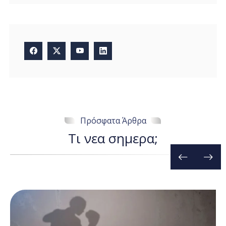
Πρόσφατα Άρθρα
Τ
ι
ν
ε
α
σ
η
μ
ε
ρ
α
;