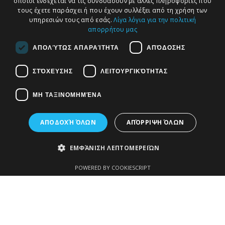
οποίοι ενδέχεται να τις συνδυάσουν με άλλες πληροφορίες που
τους έχετε παράσχει ή που έχουν συλλέξει από τη χρήση των
Πρόσφατα Άρθρα
υπηρεσιών τους από εσάς.
Λίγα λόγια για την πολιτική
απορρήτου μας
Τ
ι
ν
ε
α
σ
η
μ
ε
ρ
α
;
ΑΠΟΛΎΤΩΣ ΑΠΑΡΑΊΤΗΤΑ
ΑΠΌΔΟΣΗΣ
ΣΤΌΧΕΥΣΗΣ
ΛΕΙΤΟΥΡΓΙΚΌΤΗΤΑΣ
ΜΗ ΤΑΞΙΝΟΜΗΜΈΝΑ
ΑΠΟΔΟΧΉ ΌΛΩΝ
ΑΠΌΡΡΙΨΗ ΌΛΩΝ
ΕΜΦΆΝΙΣΗ ΛΕΠΤΟΜΕΡΕΙΏΝ
POWERED BY COOKIESCRIPT
Διεθνείς Συμβάσεις – Διαιτησία –