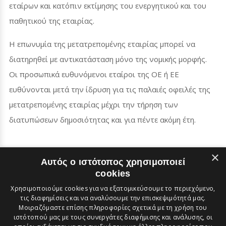
εταίρων και κατόπιν εκτίμησης του ενεργητικού και του
παθητικού της εταιρίας.
Η επωνυμία της μετατρεπομένης εταιρίας μπορεί να
διατηρηθεί με αντικατάσταση μόνο της νομικής μορφής.
Οι προσωπικά ευθυνόμενοι εταίροι της ΟΕ ή ΕΕ
ευθύνονται μετά την ίδρυση για τις παλαιές οφειλές της
μετατρεπομένης εταιρίας μέχρι την τήρηση των
διατυπώσεων δημοσιότητας και για πέντε ακόμη έτη.
×
Αυτός ο ιστότοπος χρησιμοποιεί
cookies
Ιούνιος 2026 : Όλες οι πληροφορίες στις σελίδες διατίθενται
Χρησιμοποιούμε cookies για να εξατομικεύσουμε το περιεχόμενο,
χωρίς εγγύηση
τις διαφημίσεις και να αναλύσουμε την επισκεψιμότητά μας.
Μοιραζόμαστε επίσης πληροφορίες σχετικά με τη χρήση του
ιστότοπού μας με τους συνεργάτες διαφήμισης και ανάλυσης, οι